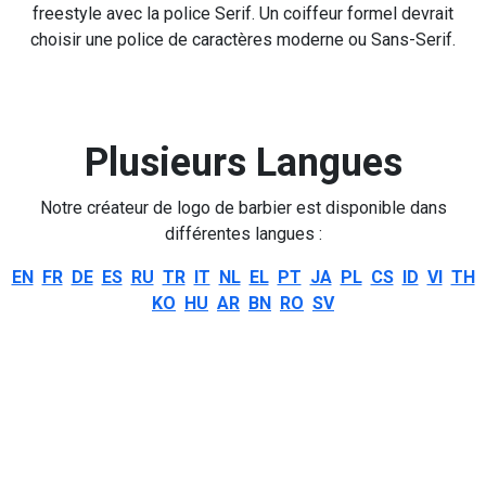
freestyle avec la police Serif. Un coiffeur formel devrait
choisir une police de caractères moderne ou Sans-Serif.
Plusieurs Langues
Notre créateur de logo de barbier est disponible dans
différentes langues :
EN
FR
DE
ES
RU
TR
IT
NL
EL
PT
JA
PL
CS
ID
VI
TH
KO
HU
AR
BN
RO
SV