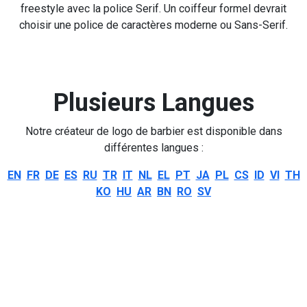
freestyle avec la police Serif. Un coiffeur formel devrait
choisir une police de caractères moderne ou Sans-Serif.
Plusieurs Langues
Notre créateur de logo de barbier est disponible dans
différentes langues :
EN
FR
DE
ES
RU
TR
IT
NL
EL
PT
JA
PL
CS
ID
VI
TH
KO
HU
AR
BN
RO
SV