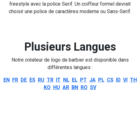
freestyle avec la police Serif. Un coiffeur formel devrait
choisir une police de caractères moderne ou Sans-Serif.
Plusieurs Langues
Notre créateur de logo de barbier est disponible dans
différentes langues :
EN
FR
DE
ES
RU
TR
IT
NL
EL
PT
JA
PL
CS
ID
VI
TH
KO
HU
AR
BN
RO
SV