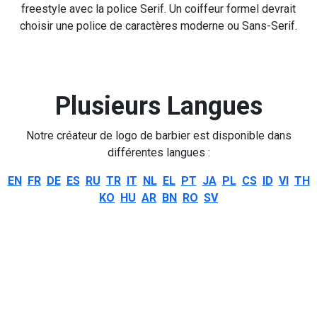
freestyle avec la police Serif. Un coiffeur formel devrait
choisir une police de caractères moderne ou Sans-Serif.
Plusieurs Langues
Notre créateur de logo de barbier est disponible dans
différentes langues :
EN
FR
DE
ES
RU
TR
IT
NL
EL
PT
JA
PL
CS
ID
VI
TH
KO
HU
AR
BN
RO
SV