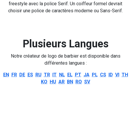
freestyle avec la police Serif. Un coiffeur formel devrait
choisir une police de caractères moderne ou Sans-Serif.
Plusieurs Langues
Notre créateur de logo de barbier est disponible dans
différentes langues :
EN
FR
DE
ES
RU
TR
IT
NL
EL
PT
JA
PL
CS
ID
VI
TH
KO
HU
AR
BN
RO
SV