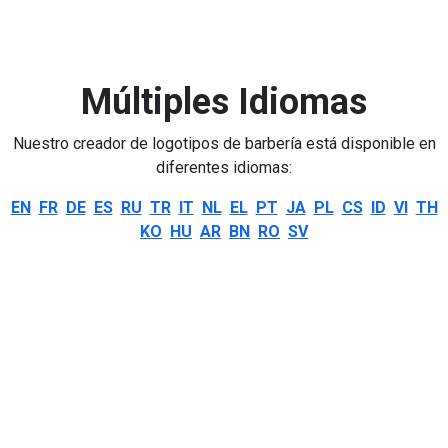
Múltiples Idiomas
Nuestro creador de logotipos de barbería está disponible en
diferentes idiomas:
EN
FR
DE
ES
RU
TR
IT
NL
EL
PT
JA
PL
CS
ID
VI
TH
KO
HU
AR
BN
RO
SV