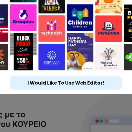
I Would Like To Use Web Editor!
 με το
του ΚΟΥΡΕΙΟ