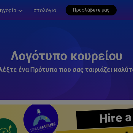
ηγορία
Ιστολόγιο
Προσλάβετε μας
Λογότυπο κουρείου
λέξτε ένα Πρότυπο που σας ταιριάζει καλύτ
Hire a