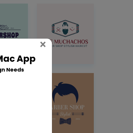
Close
×
 Mac App
gn Needs