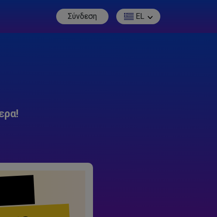
Σύνδεση
EL
ερα!