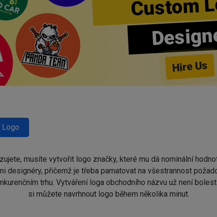
Custom L
Design
Hire Us
 Logo
ozujete, musíte vytvořit logo značky, které mu dá nominální hodn
i designéry, přičemž je třeba pamatovat na všestrannost požad
kurenčním trhu. Vytváření loga obchodního názvu už není boles
si můžete navrhnout logo během několika minut.