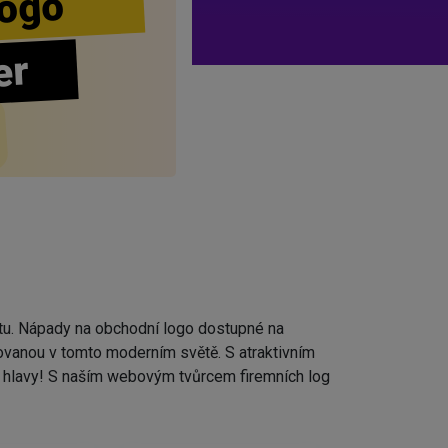
ogo
er
otu. Nápady na obchodní logo dostupné na
ovanou v tomto moderním světě. S atraktivním
t hlavy! S naším webovým tvůrcem firemních log