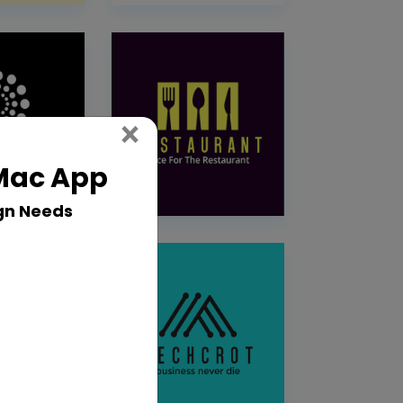
Close
×
 Mac App
gn Needs