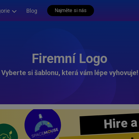
orie
Blog
Najměte si nás
Firemní Logo
Vyberte si šablonu, která vám lépe vyhovuje!
Hire a