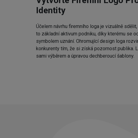
Vytvořte Firemní Logo Pr
Identity
Účelem návrhu firemního loga je vizuálně sdělit,
to základní aktivum podniku, díky kterému se od
symbolem uznání. Ohromující design loga rozvine
konkurenty tím, že si získá pozornost publika.
sami výběrem a úpravou dechberoucí šablony.