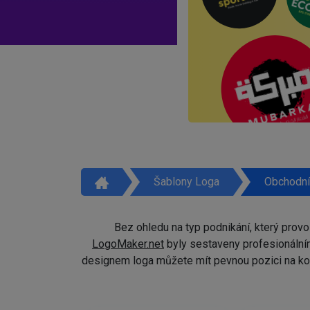
Šablony Loga
Obchodní
Bez ohledu na typ podnikání, který prov
LogoMaker.net
byly sestaveny profesionálním
designem loga můžete mít pevnou pozici na kon