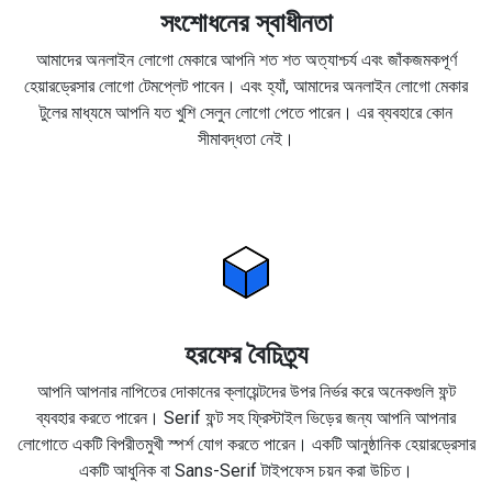
সংশোধনের স্বাধীনতা
আমাদের অনলাইন লোগো মেকারে আপনি শত শত অত্যাশ্চর্য এবং জাঁকজমকপূর্ণ
হেয়ারড্রেসার লোগো টেমপ্লেট পাবেন। এবং হ্যাঁ, আমাদের অনলাইন লোগো মেকার
টুলের মাধ্যমে আপনি যত খুশি সেলুন লোগো পেতে পারেন। এর ব্যবহারে কোন
সীমাবদ্ধতা নেই।
হরফের বৈচিত্র্য
আপনি আপনার নাপিতের দোকানের ক্লায়েন্টদের উপর নির্ভর করে অনেকগুলি ফন্ট
ব্যবহার করতে পারেন। Serif ফন্ট সহ ফ্রিস্টাইল ভিড়ের জন্য আপনি আপনার
লোগোতে একটি বিপরীতমুখী স্পর্শ যোগ করতে পারেন। একটি আনুষ্ঠানিক হেয়ারড্রেসার
একটি আধুনিক বা Sans-Serif টাইপফেস চয়ন করা উচিত।