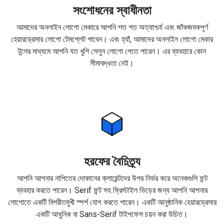
সংশোধনের স্বাধীনতা
আমাদের অনলাইন লোগো মেকারে আপনি শত শত অত্যাশ্চর্য এবং জাঁকজমকপূর্ণ
হেয়ারড্রেসার লোগো টেমপ্লেট পাবেন। এবং হ্যাঁ, আমাদের অনলাইন লোগো মেকার
টুলের মাধ্যমে আপনি যত খুশি সেলুন লোগো পেতে পারেন। এর ব্যবহারে কোন
সীমাবদ্ধতা নেই।
হরফের বৈচিত্র্য
আপনি আপনার নাপিতের দোকানের ক্লায়েন্টদের উপর নির্ভর করে অনেকগুলি ফন্ট
ব্যবহার করতে পারেন। Serif ফন্ট সহ ফ্রিস্টাইল ভিড়ের জন্য আপনি আপনার
লোগোতে একটি বিপরীতমুখী স্পর্শ যোগ করতে পারেন। একটি আনুষ্ঠানিক হেয়ারড্রেসার
একটি আধুনিক বা Sans-Serif টাইপফেস চয়ন করা উচিত।