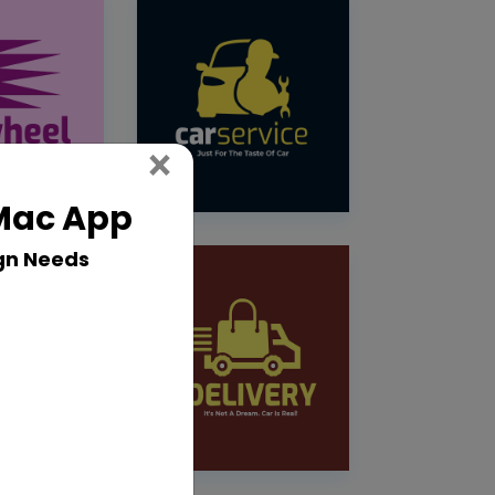
Close
×
 Mac App
gn Needs