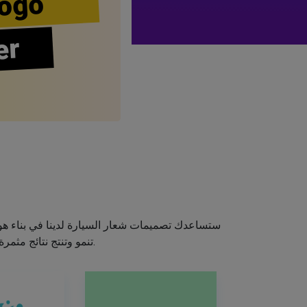
ogo
er
ستساعدك تصميمات شعار السيارة لدينا في بناء هوي
تنمو وتنتج نتائج مثمرة. لذلك، خذ لعبة التصميم بين يديك واصنع شعارًا رائعًا باستخدام صانع شعار السيارة الخاص بنا.