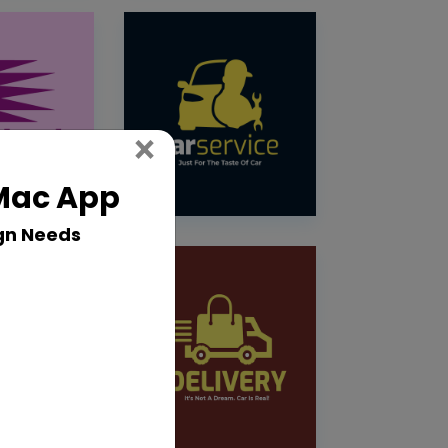
Close
×
 Mac App
gn Needs