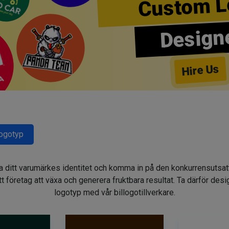
Custom L
Design
Hire Us
Logotyp
gga ditt varumärkes identitet och komma in på den konkurrensuts
t företag att växa och generera fruktbara resultat. Ta därför des
logotyp med vår billogotillverkare.