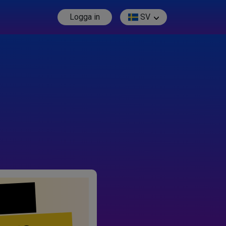
Logga in
SV