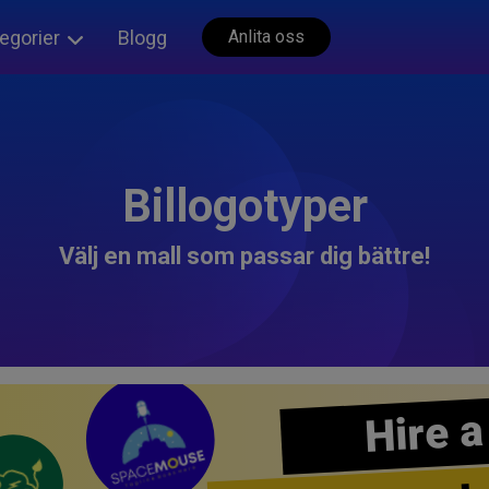
egorier
Blogg
Anlita oss
Billogotyper
Välj en mall som passar dig bättre!
Hire a