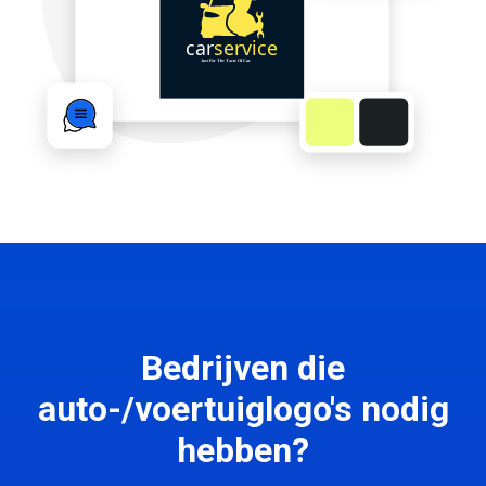
Bedrijven die
auto-/voertuiglogo's nodig
hebben?