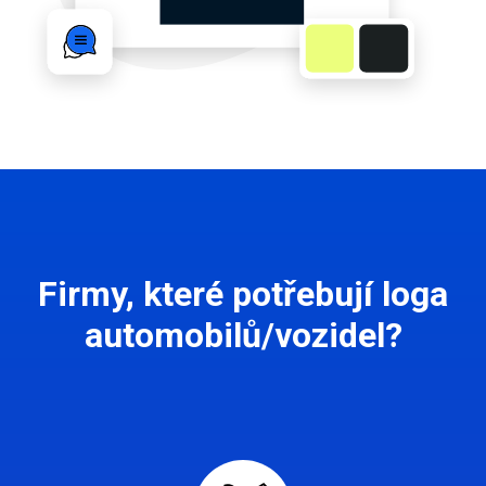
Firmy, které potřebují loga
automobilů/vozidel?