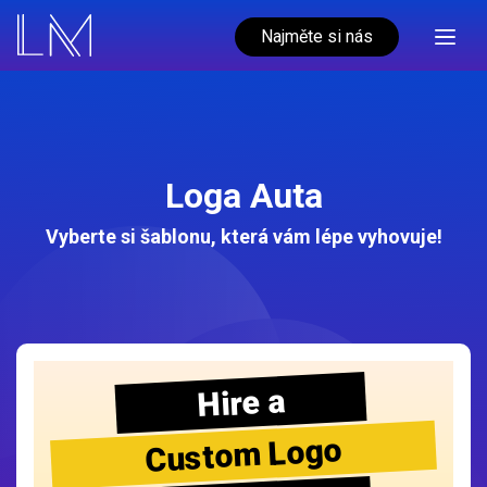
Najměte si nás
Loga Auta
Vyberte si šablonu, která vám lépe vyhovuje!
Hire a
Custom Logo