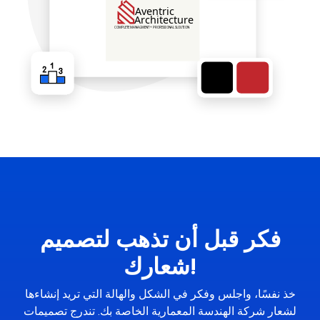
فكر قبل أن تذهب لتصميم
شعارك!
خذ نفسًا، واجلس وفكر في الشكل والهالة التي تريد إنشاءها
لشعار شركة الهندسة المعمارية الخاصة بك. تندرج تصميمات