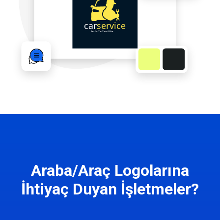
Araba/Araç Logolarına
İhtiyaç Duyan İşletmeler?