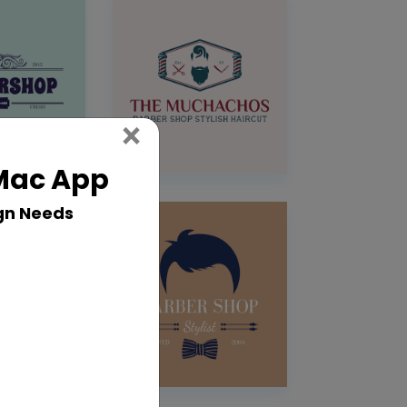
Close
×
 Mac App
gn Needs