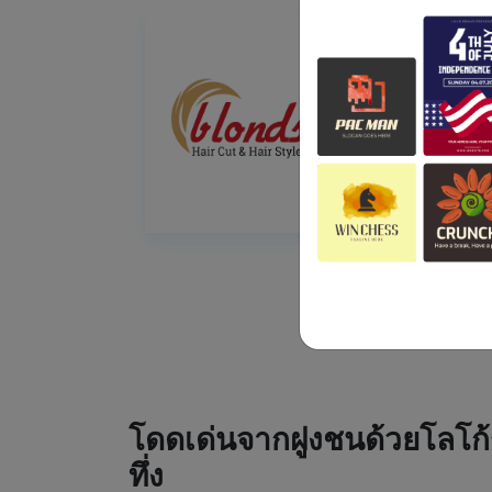
โดดเด่นจากฝูงชนด้วยโลโก้
ทึ่ง