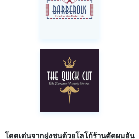
โดดเด่นจากฝูงชนด้วยโลโก้ร้านตัดผมอัน