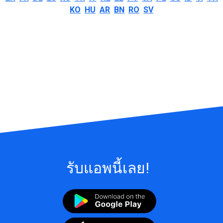
KO
HU
AR
BN
RO
SV
รับแอพนี้เลย!