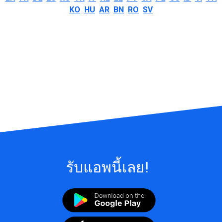
KO
HU
AR
BN
RO
SV
รับแอพนี้เลย!