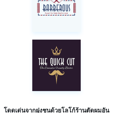
โดดเด่นจากฝูงชนด้วยโลโก้ร้านตัดผมอัน