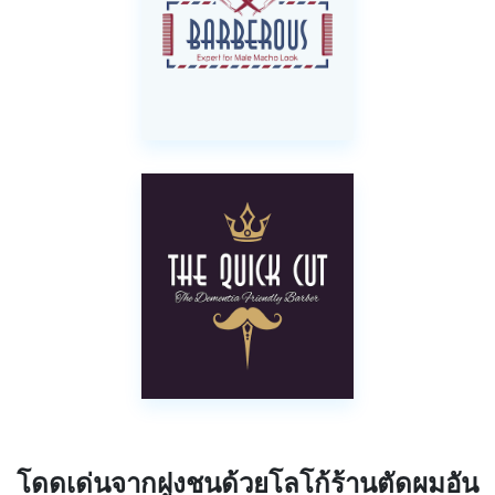
โดดเด่นจากฝูงชนด้วยโลโก้ร้านตัดผมอัน