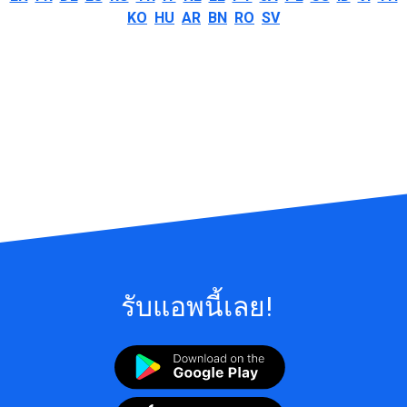
KO
HU
AR
BN
RO
SV
รับแอพนี้เลย!