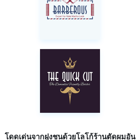
โดดเด่นจากฝูงชนด้วยโลโก้ร้านตัดผมอัน