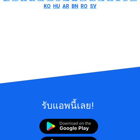
KO
HU
AR
BN
RO
SV
รับแอพนี้เลย!