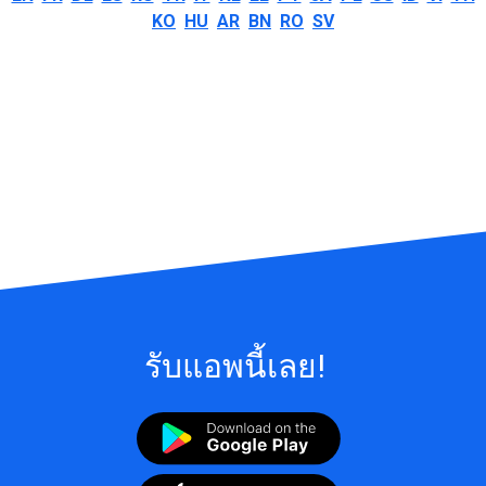
KO
HU
AR
BN
RO
SV
รับแอพนี้เลย!