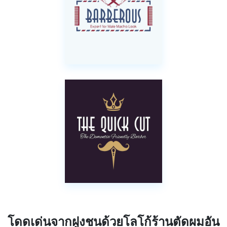
โดดเด่นจากฝูงชนด้วยโลโก้ร้านตัดผมอัน