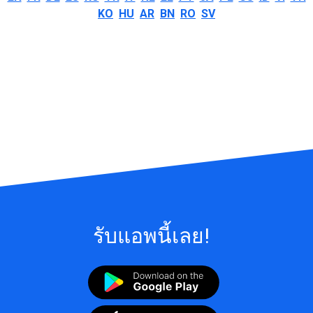
KO
HU
AR
BN
RO
SV
รับแอพนี้เลย!