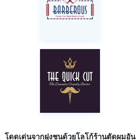
โดดเด่นจากฝูงชนด้วยโลโก้ร้านตัดผมอัน