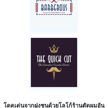
โดดเด่นจากฝูงชนด้วยโลโก้ร้านตัดผมอัน