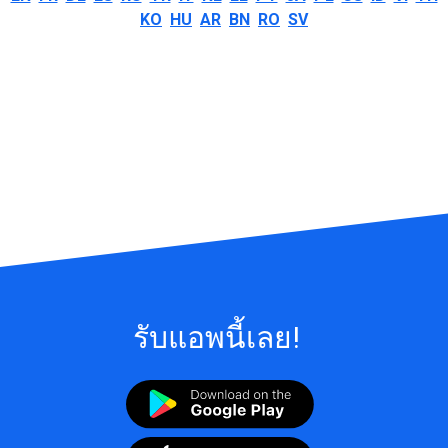
KO
HU
AR
BN
RO
SV
รับแอพนี้เลย!