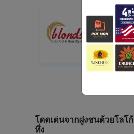
โดดเด่นจากฝูงชนด้วยโลโก้
ทึ่ง