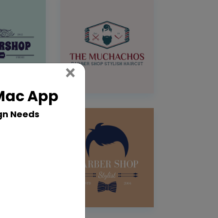
Close
×
 Mac App
gn Needs