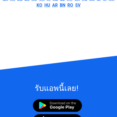
KO
HU
AR
BN
RO
SV
รับแอพนี้เลย!