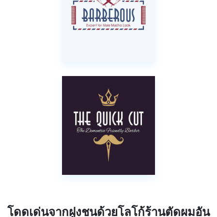
โดดเด่นจากฝูงชนด้วยโลโก้ร้านตัดผมอัน