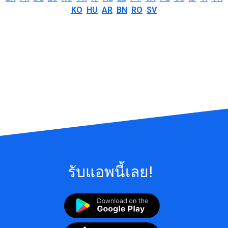
KO
HU
AR
BN
RO
SV
รับแอพนี้เลย!