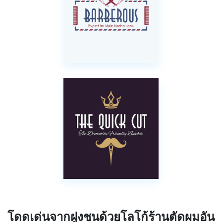
โดดเด่นจากฝูงชนด้วยโลโก้ร้านตัดผมอัน