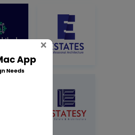
Close
×
 Mac App
gn Needs