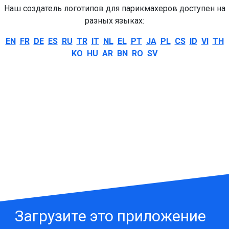
Наш создатель логотипов для парикмахеров доступен на
разных языках:
EN
FR
DE
ES
RU
TR
IT
NL
EL
PT
JA
PL
CS
ID
VI
TH
KO
HU
AR
BN
RO
SV
Загрузите это приложение