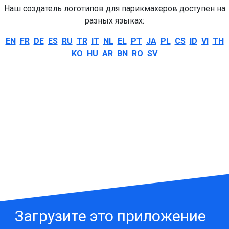
Наш создатель логотипов для парикмахеров доступен на
разных языках:
EN
FR
DE
ES
RU
TR
IT
NL
EL
PT
JA
PL
CS
ID
VI
TH
KO
HU
AR
BN
RO
SV
Загрузите это приложение