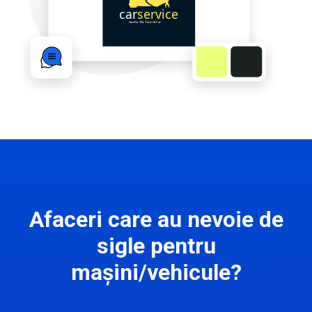
Afaceri care au nevoie de
sigle pentru
mașini/vehicule?