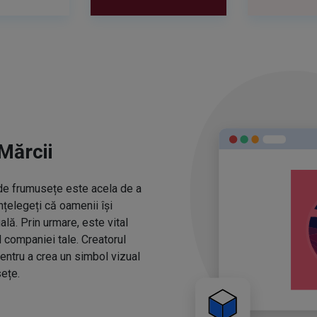
Mărcii
r de frumusețe este acela de a
nțelegeți că oamenii își
ă. Prin urmare, este vital
l companiei tale. Creatorul
entru a crea un simbol vizual
ețe.