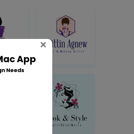
Close
×
 Mac App
gn Needs