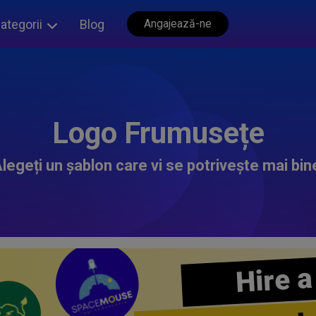
ategorii
Blog
Angajează-ne
Logo Frumusețe
legeți un șablon care vi se potrivește mai bin
Hire a