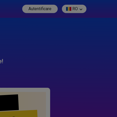
Autentificare
RO
e!