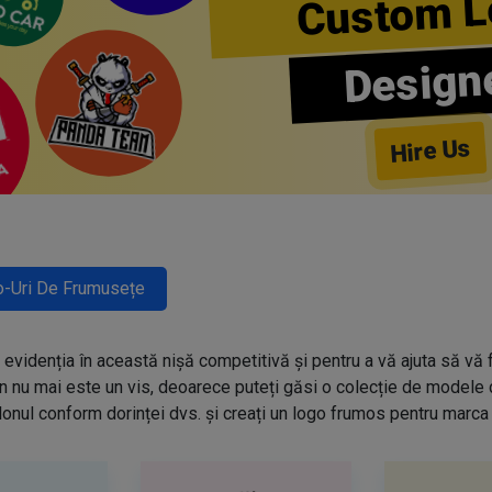
Custom L
Design
Hire Us
-Uri De Frumusețe
evidenția în această nișă competitivă și pentru a vă ajuta să vă f
n nu mai este un vis, deoarece puteți găsi o colecție de modele
onul conform dorinței dvs. și creați un logo frumos pentru marca 