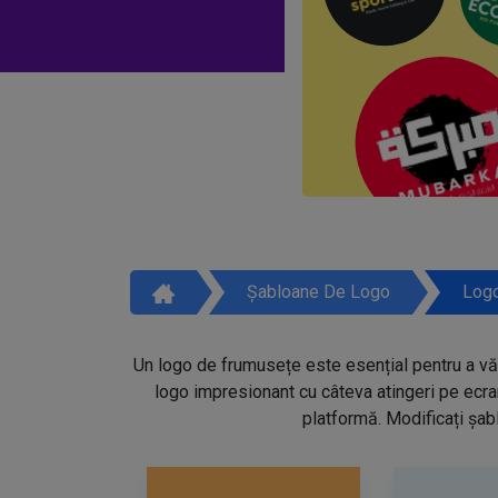
Șabloane De Logo
Logo
Un logo de frumusețe este esențial pentru a vă 
logo impresionant cu câteva atingeri pe ecra
platformă. Modificați șabl