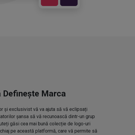
ă Definește Marca
 și exclusivist vă va ajuta să vă eclipsați
ctatorilor șansa să vă recunoască dintr-un grup
uteți găsi cea mai bună colecție de logo-uri
hiaj pe această platformă, care vă permite să