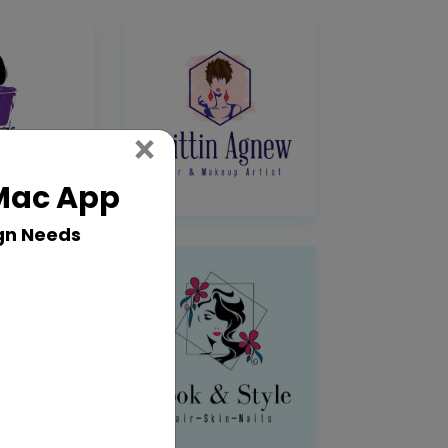
Close
×
 Mac App
gn Needs