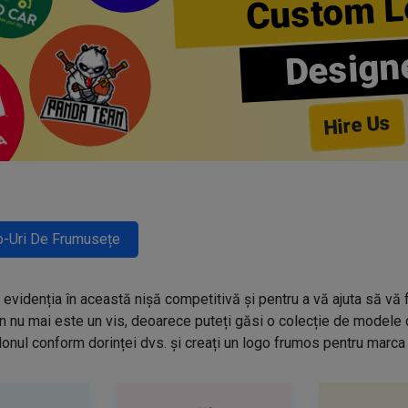
Custom L
Design
Hire Us
-Uri De Frumusețe
evidenția în această nișă competitivă și pentru a vă ajuta să vă f
n nu mai este un vis, deoarece puteți găsi o colecție de modele
onul conform dorinței dvs. și creați un logo frumos pentru marca 