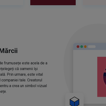
Mărcii
r de frumusețe este acela de a
nțelegeți că oamenii își
ă. Prin urmare, este vital
l companiei tale. Creatorul
entru a crea un simbol vizual
ețe.