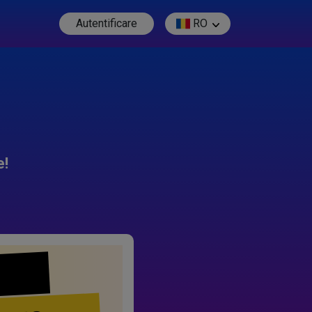
Autentificare
RO
e!