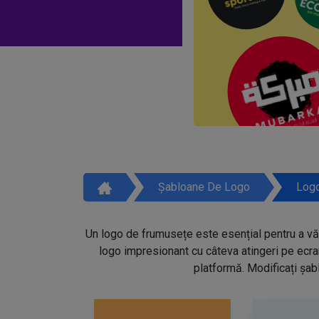
Șabloane De Logo
Logo
Un logo de frumusețe este esențial pentru a vă 
logo impresionant cu câteva atingeri pe ecra
platformă. Modificați șabl