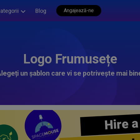
ategorii
Blog
Angajează-ne
Logo Frumusețe
legeți un șablon care vi se potrivește mai bin
Hire a