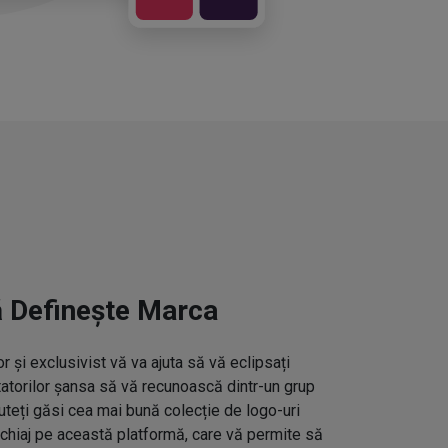
ă Definește Marca
 și exclusivist vă va ajuta să vă eclipsați
ctatorilor șansa să vă recunoască dintr-un grup
uteți găsi cea mai bună colecție de logo-uri
hiaj pe această platformă, care vă permite să