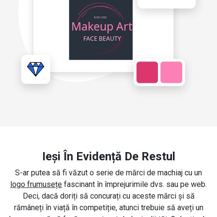
Ieși În Evidență De Restul
S-ar putea să fi văzut o serie de mărci de machiaj cu un
logo frumusețe
fascinant în împrejurimile dvs. sau pe web.
Deci, dacă doriți să concurați cu aceste mărci și să
rămâneți în viață în competiție, atunci trebuie să aveți un