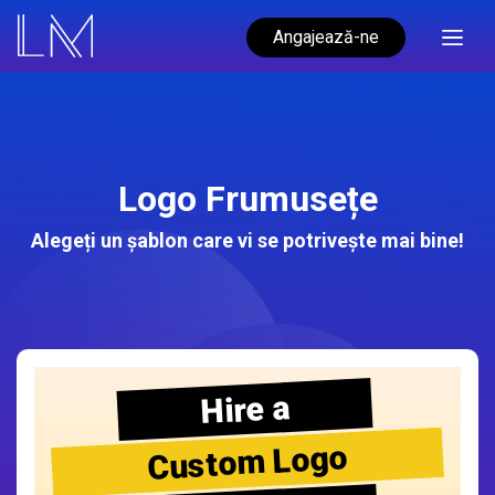
Angajează-ne
Logo Frumusețe
Alegeți un șablon care vi se potrivește mai bine!
Hire a
Custom Logo