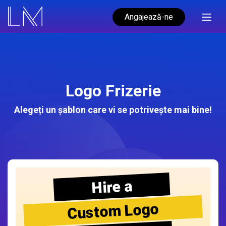
Angajează-ne
Logo Frizerie
Alegeți un șablon care vi se potrivește mai bine!
Hire a
Custom Logo