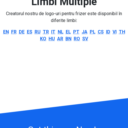
Limbi Multiple
Creatorul nostru de logo-uri pentru frizer este disponibil în
diferite limbi:
EN
FR
DE
ES
RU
TR
IT
NL
EL
PT
JA
PL
CS
ID
VI
TH
KO
HU
AR
BN
RO
SV