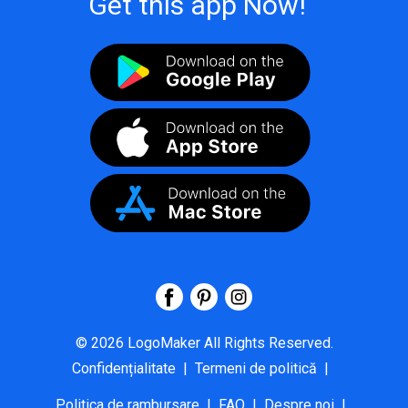
Get this app Now!
©
2026
LogoMaker
All Rights Reserved.
Confidențialitate
|
Termeni de politică
|
Politica de rambursare
|
FAQ
|
Despre noi
|