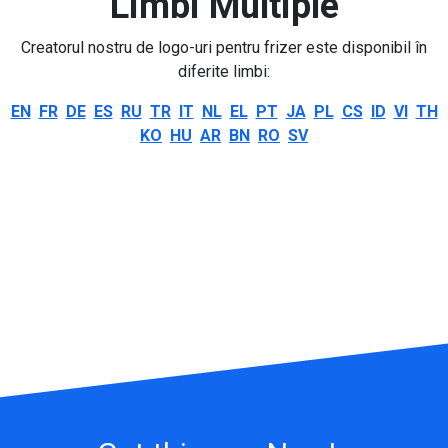
Limbi Multiple
Creatorul nostru de logo-uri pentru frizer este disponibil în
diferite limbi:
EN
FR
DE
ES
RU
TR
IT
NL
EL
PT
JA
PL
CS
ID
VI
TH
KO
HU
AR
BN
RO
SV