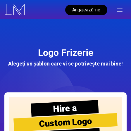
Angajează-ne
Logo Frizerie
Alegeți un șablon care vi se potrivește mai bine!
Hire a
Custom Logo