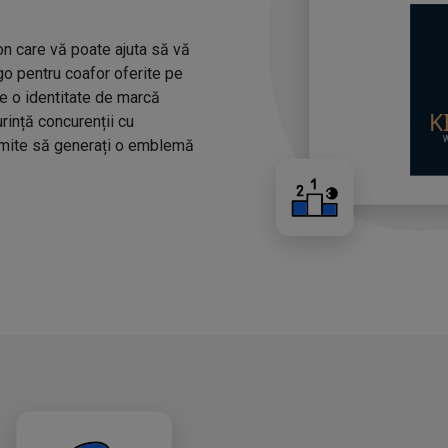
n care vă poate ajuta să vă
ogo pentru coafor oferite pe
ze o identitate de marcă
urință concurenții cu
rmite să generați o emblemă