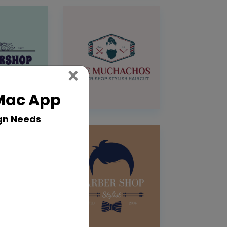
Close
×
 Mac App
gn Needs