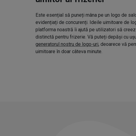
Este esențial să puneți mâna pe un logo de salo
evidențiați de concurenți. Ideile uimitoare de l
platforma noastră îi ajută pe utilizatori să cree
distinctă pentru frizerie. Vă puteți depăși cu uș
generatorul nostru de logo-uri
, deoarece vă pe
uimitoare în doar câteva minute.