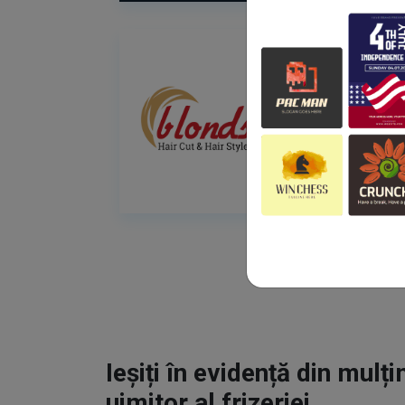
Ieșiți în evidență din mulț
uimitor al frizeriei