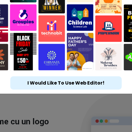
I Would Like To Use Web Editor!
ime cu un logo