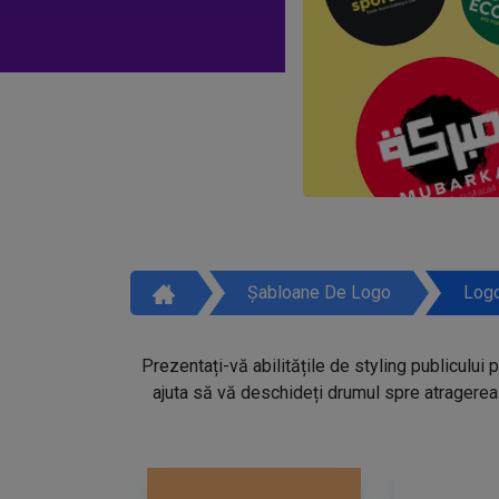
Șabloane De Logo
Logo
Prezentați-vă abilitățile de styling publicului 
ajuta să vă deschideți drumul spre atragerea 