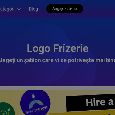
ategorii
Blog
Angajează-ne
Logo Frizerie
legeți un șablon care vi se potrivește mai bin
Hire a