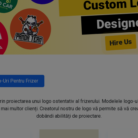
Custom L
Design
Hire Us
-Uri Pentru Frizer
prin proiectarea unui logo ostentativ al frizerului. Modelele logo-u
mai multor clienți. Creatorul nostru de logo vă permite să vă creaț
dobândi abilități de proiectare.