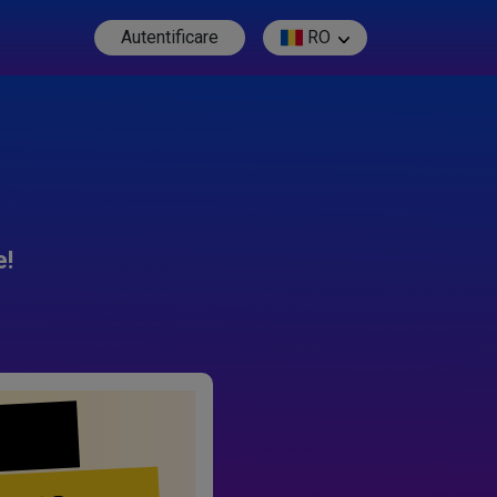
Autentificare
RO
e!