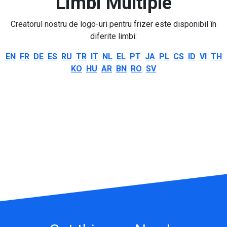
Limbi Multiple
Creatorul nostru de logo-uri pentru frizer este disponibil în
diferite limbi:
EN
FR
DE
ES
RU
TR
IT
NL
EL
PT
JA
PL
CS
ID
VI
TH
KO
HU
AR
BN
RO
SV