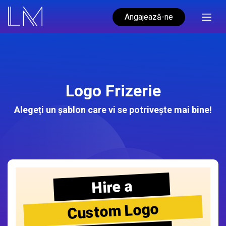
Angajează-ne
Logo Frizerie
Alegeți un șablon care vi se potrivește mai bine!
Hire a
Custom Logo