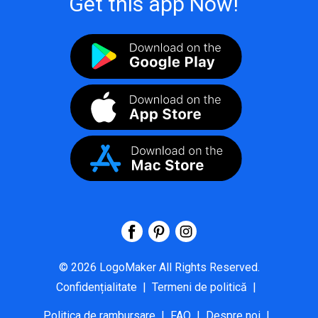
Get this app Now!
©
2026
LogoMaker
All Rights Reserved.
Confidențialitate
|
Termeni de politică
|
Politica de rambursare
|
FAQ
|
Despre noi
|