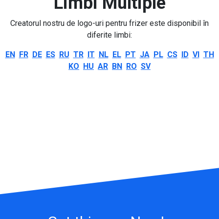
Limbi Multiple
Creatorul nostru de logo-uri pentru frizer este disponibil în
diferite limbi:
EN
FR
DE
ES
RU
TR
IT
NL
EL
PT
JA
PL
CS
ID
VI
TH
KO
HU
AR
BN
RO
SV