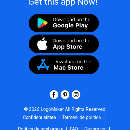
Get this app Now!
©
2026
LogoMaker
All Rights Reserved.
Confidențialitate
|
Termeni de politică
|
Politica de rambursare
|
FAQ
|
Despre noi
|