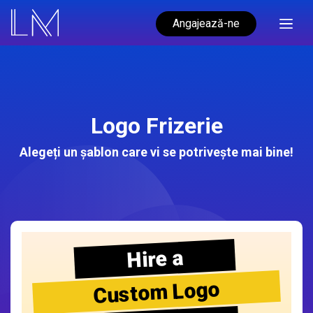
Angajează-ne
Logo Frizerie
Alegeți un șablon care vi se potrivește mai bine!
Hire a
Custom Logo