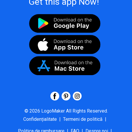
Get this app Now!
©
2026
LogoMaker
All Rights Reserved.
Confidențialitate
|
Termeni de politică
|
Politica de rambursare
|
FAQ
|
Despre noi
|