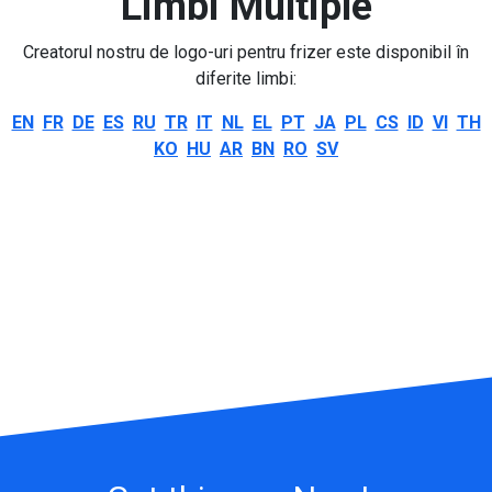
Limbi Multiple
Creatorul nostru de logo-uri pentru frizer este disponibil în
diferite limbi:
EN
FR
DE
ES
RU
TR
IT
NL
EL
PT
JA
PL
CS
ID
VI
TH
KO
HU
AR
BN
RO
SV