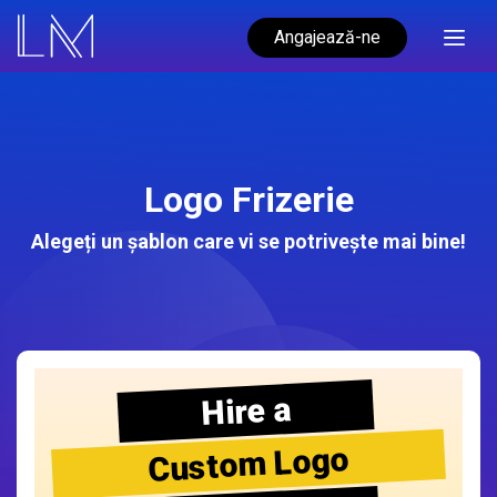
Angajează-ne
Logo Frizerie
Alegeți un șablon care vi se potrivește mai bine!
Hire a
Custom Logo