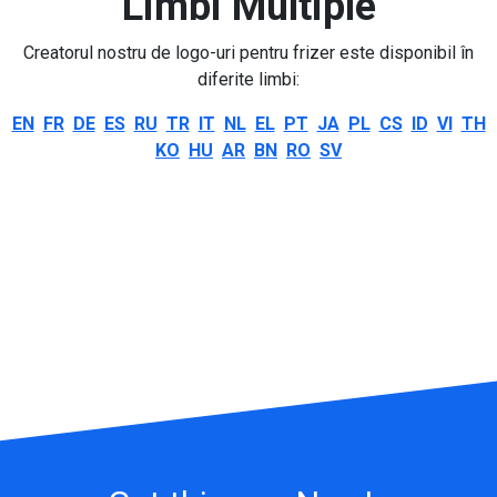
Limbi Multiple
Creatorul nostru de logo-uri pentru frizer este disponibil în
diferite limbi:
EN
FR
DE
ES
RU
TR
IT
NL
EL
PT
JA
PL
CS
ID
VI
TH
KO
HU
AR
BN
RO
SV