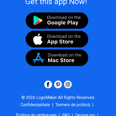
Get this app Now!
©
2026
LogoMaker
All Rights Reserved.
Confidențialitate
|
Termeni de politică
|
Politica de rambursare
|
FAQ
|
Despre noi
|