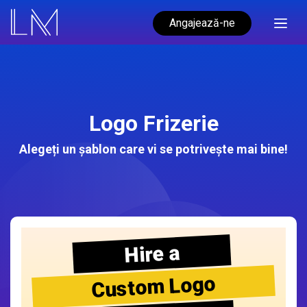
Angajează-ne
Logo Frizerie
Alegeți un șablon care vi se potrivește mai bine!
Hire a
Custom Logo