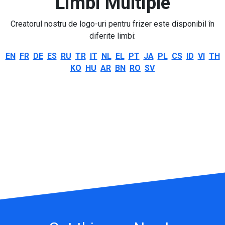
Limbi Multiple
Creatorul nostru de logo-uri pentru frizer este disponibil în
diferite limbi:
EN
FR
DE
ES
RU
TR
IT
NL
EL
PT
JA
PL
CS
ID
VI
TH
KO
HU
AR
BN
RO
SV