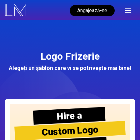
Angajează-ne
Logo Frizerie
Alegeți un șablon care vi se potrivește mai bine!
Hire a
Custom Logo