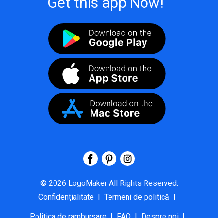
Get this app Now!
©
2026
LogoMaker
All Rights Reserved.
Confidențialitate
|
Termeni de politică
|
Politica de rambursare
|
FAQ
|
Despre noi
|