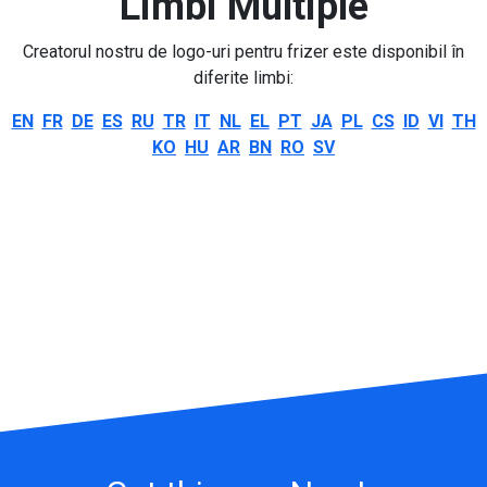
Limbi Multiple
Creatorul nostru de logo-uri pentru frizer este disponibil în
diferite limbi:
EN
FR
DE
ES
RU
TR
IT
NL
EL
PT
JA
PL
CS
ID
VI
TH
KO
HU
AR
BN
RO
SV