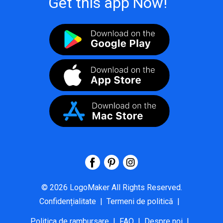
Get this app Now!
©
2026
LogoMaker
All Rights Reserved.
Confidențialitate
|
Termeni de politică
|
Politica de rambursare
|
FAQ
|
Despre noi
|