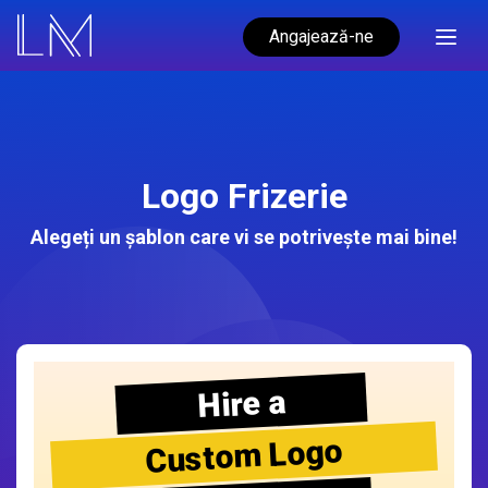
Angajează-ne
Logo Frizerie
Alegeți un șablon care vi se potrivește mai bine!
Hire a
Custom Logo