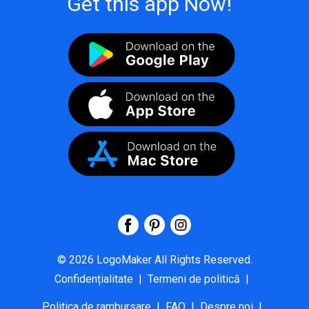
Get this app Now!
©
2026
LogoMaker
All Rights Reserved.
Confidențialitate
|
Termeni de politică
|
Politica de rambursare
|
FAQ
|
Despre noi
|