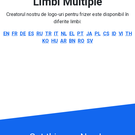
Limbi Multiple
Creatorul nostru de logo-uri pentru frizer este disponibil în
diferite limbi:
EN
FR
DE
ES
RU
TR
IT
NL
EL
PT
JA
PL
CS
ID
VI
TH
KO
HU
AR
BN
RO
SV