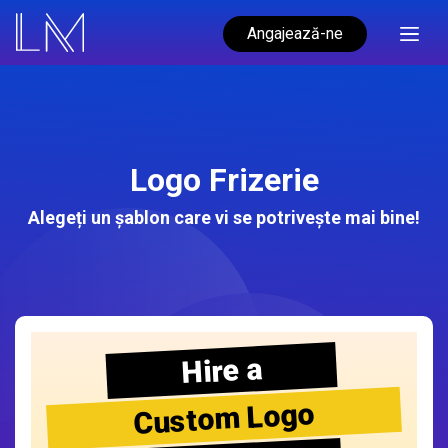
Angajează-ne
Logo Frizerie
Alegeți un șablon care vi se potrivește mai bine!
Hire a
Custom Logo