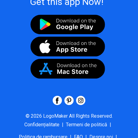
Get this app Now!
©
2026
LogoMaker
All Rights Reserved.
Confidențialitate
|
Termeni de politică
|
Politica de rambursare
|
FAQ
|
Despre noi
|