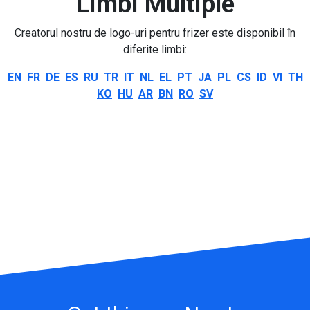
Limbi Multiple
Creatorul nostru de logo-uri pentru frizer este disponibil în
diferite limbi:
EN
FR
DE
ES
RU
TR
IT
NL
EL
PT
JA
PL
CS
ID
VI
TH
KO
HU
AR
BN
RO
SV