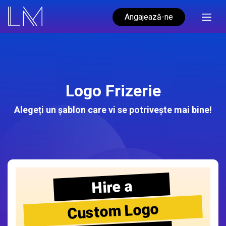
Angajează-ne
Logo Frizerie
Alegeți un șablon care vi se potrivește mai bine!
Hire a
Custom Logo