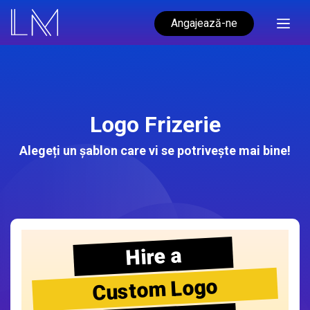
Angajează-ne
Logo Frizerie
Alegeți un șablon care vi se potrivește mai bine!
Hire a
Custom Logo