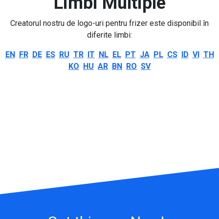
Limbi Multiple
Creatorul nostru de logo-uri pentru frizer este disponibil în
diferite limbi:
EN
FR
DE
ES
RU
TR
IT
NL
EL
PT
JA
PL
CS
ID
VI
TH
KO
HU
AR
BN
RO
SV