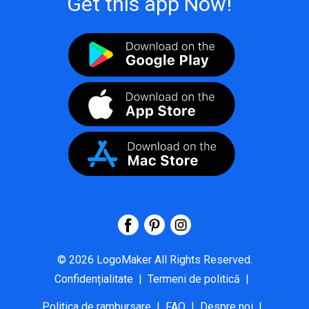
Get this app Now!
©
2026
LogoMaker
All Rights Reserved.
Confidențialitate
|
Termeni de politică
|
Politica de rambursare
|
FAQ
|
Despre noi
|