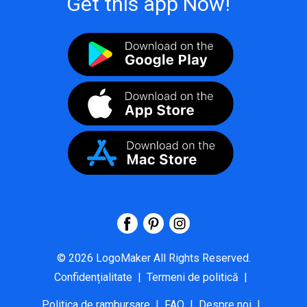
Get this app Now!
©
2026
LogoMaker
All Rights Reserved.
Confidențialitate
|
Termeni de politică
|
Politica de rambursare
|
FAQ
|
Despre noi
|