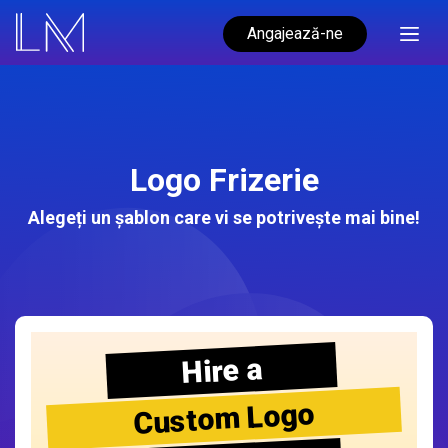
Angajează-ne
Logo Frizerie
Alegeți un șablon care vi se potrivește mai bine!
Hire a
Custom Logo