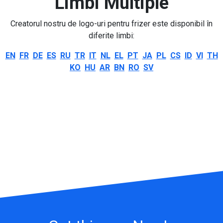
Limbi Multiple
Creatorul nostru de logo-uri pentru frizer este disponibil în
diferite limbi:
EN
FR
DE
ES
RU
TR
IT
NL
EL
PT
JA
PL
CS
ID
VI
TH
KO
HU
AR
BN
RO
SV