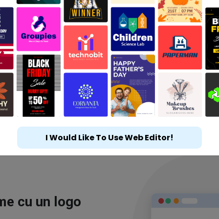
I Would Like To Use Web Editor!
ime cu un logo