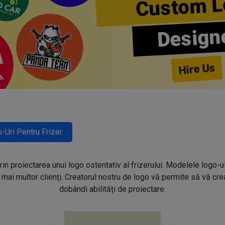
Custom L
Design
Hire Us
-Uri Pentru Frizer
prin proiectarea unui logo ostentativ al frizerului. Modelele logo-u
mai multor clienți. Creatorul nostru de logo vă permite să vă creaț
dobândi abilități de proiectare.