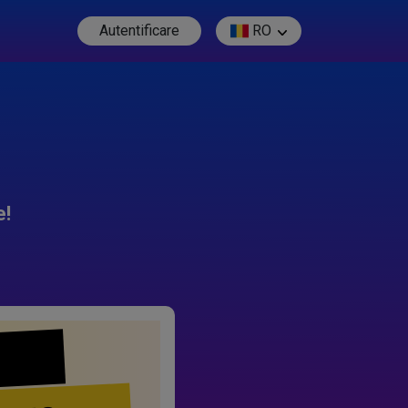
Autentificare
RO
e!