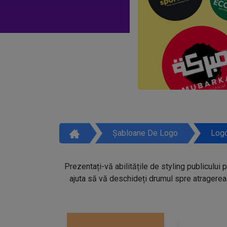
Șabloane De Logo
Logo
Prezentați-vă abilitățile de styling publicului 
ajuta să vă deschideți drumul spre atragerea 