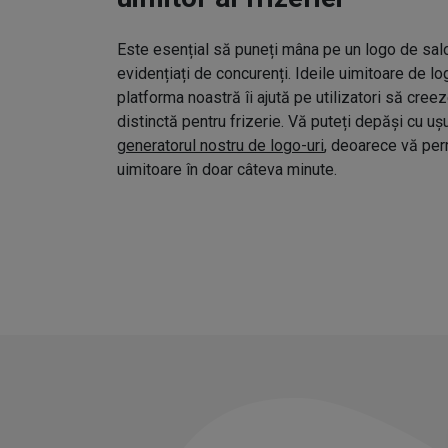
Este esențial să puneți mâna pe un logo de salo
evidențiați de concurenți. Ideile uimitoare de l
platforma noastră îi ajută pe utilizatori să cree
distinctă pentru frizerie. Vă puteți depăși cu uș
generatorul nostru de logo-uri
, deoarece vă pe
uimitoare în doar câteva minute.