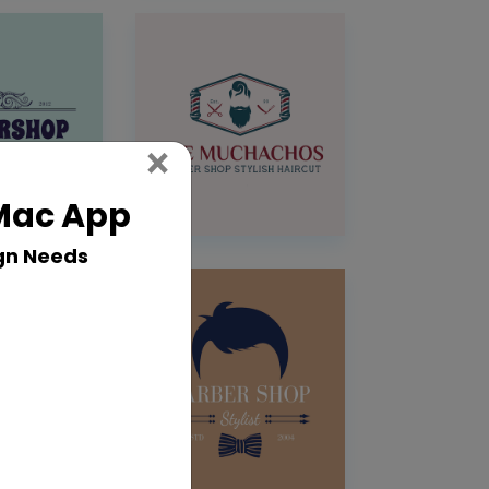
Close
×
 Mac App
gn Needs