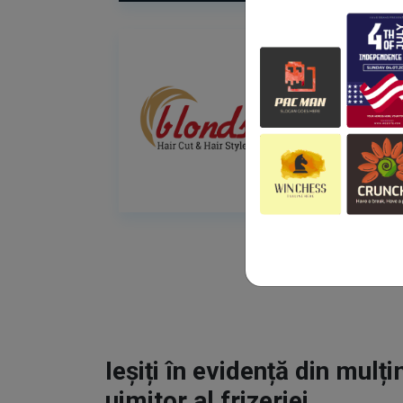
Ieșiți în evidență din mulț
uimitor al frizeriei