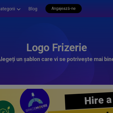
ategorii
Blog
Angajează-ne
Logo Frizerie
legeți un șablon care vi se potrivește mai bin
Hire a