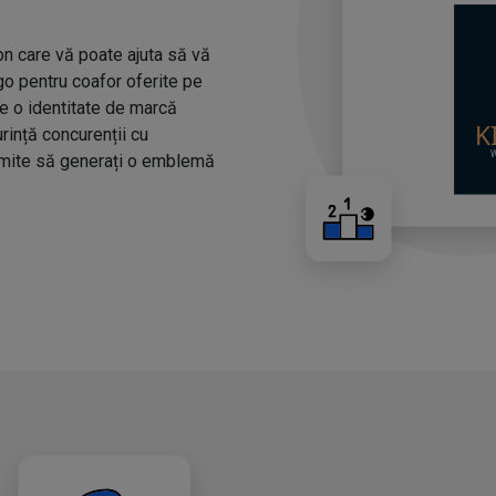
n care vă poate ajuta să vă
ogo pentru coafor oferite pe
ze o identitate de marcă
urință concurenții cu
rmite să generați o emblemă