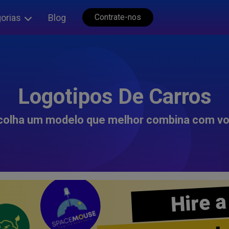
orias
Blog
Contrate-nos
Logotipos De Carros
colha um modelo que melhor combina com vo
Hire a