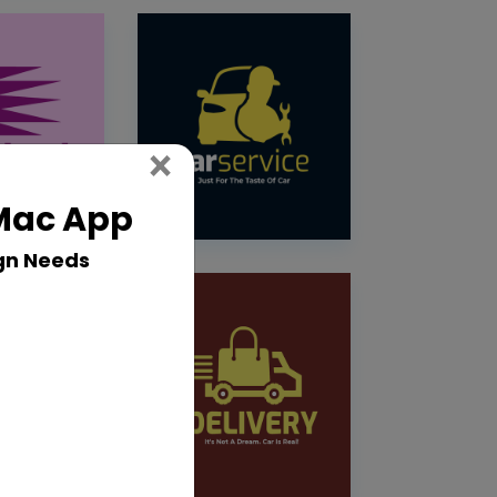
Close
×
 Mac App
gn Needs