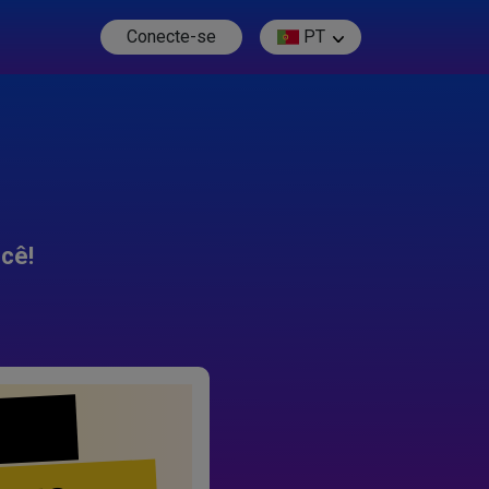
Conecte-se
PT
cê!