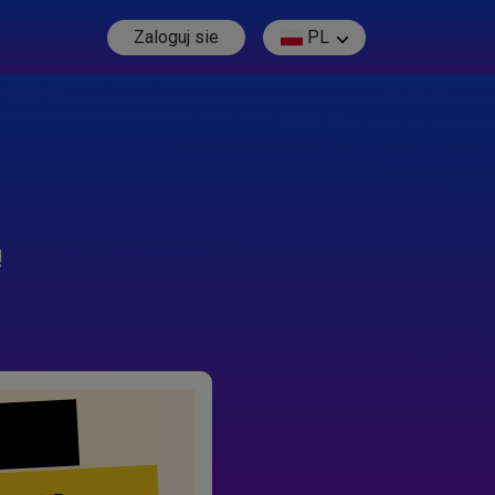
Zaloguj sie
PL
!