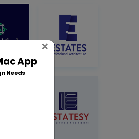
Close
×
 Mac App
gn Needs